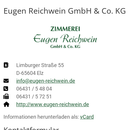
Eugen Reichwein GmbH & Co. KG
Adresse
Limburger Straße 55
D-65604
Elz
E-Mail
info@eugen-reichwein.de
Telefon
06431 / 5 48 04
Telefax
06431 / 5 72 51
Website
http://www.eugen-reichwein.de
Informationen herunterladen als:
vCard
Kontaktformular